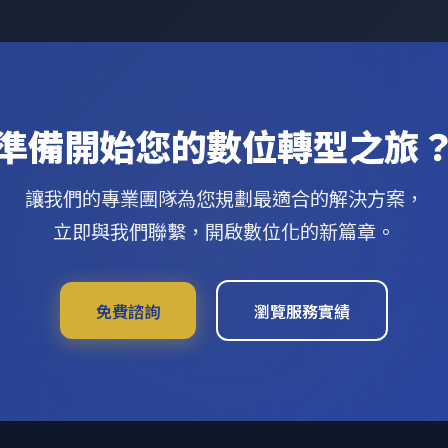
準備開始您的數位轉型之旅
讓我們的專業團隊為您規劃最適合的解決方案，
立即與我們聯繫，開啟數位化的新篇章。
免費諮詢
瀏覽服務實績