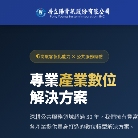
高度客製化能力 × 公共服務經驗
專業
產業數位
解決方案
深耕公共服務領域超過 30 年，我們擁有豐富的
各產業提供量身打造的數位轉型解決方案。