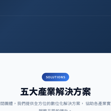
SOLUTIONS
五大產業解決方案
間團體，我們提供全方位的數位化解決方案， 協助各產業
服務品質的提升。