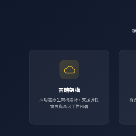
雲端架構
採用雲原生架構設計，支援彈性
符
擴展與高可用性部署