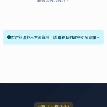
暫時無法載入方案資料，請
聯絡我們
取得更多資訊。
CORE TECHNOLOGY