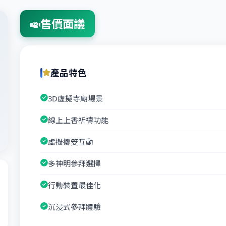
售價面議
產品特色
3D虛擬寺廟場景
線上上香祈禱功能
虛擬擲筊互動
多神明參拜選擇
行動裝置最佳化
沉浸式參拜體驗