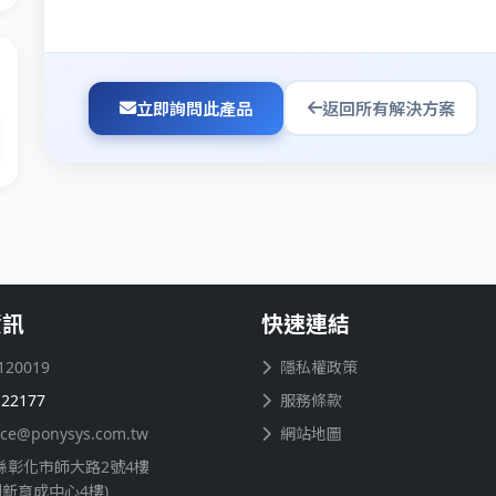
立即詢問此產品
返回所有解決方案
資訊
快速連結
120019
隱私權政策
122177
服務條款
ice@ponysys.com.tw
網站地圖
縣彰化市師大路2號4樓
創新育成中心4樓)