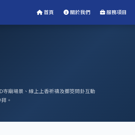
首頁
關於我們
服務項目
D寺廟場景、線上上香祈禱及擲筊問卦互動
參拜。