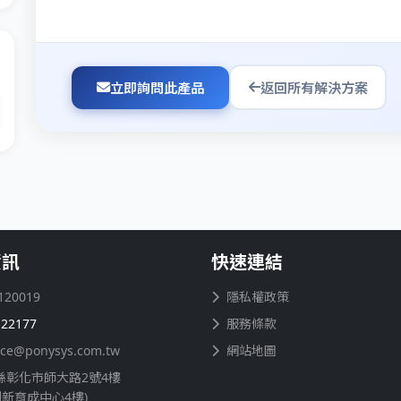
立即詢問此產品
返回所有解決方案
資訊
快速連結
120019
隱私權政策
122177
服務條款
ice@ponysys.com.tw
網站地圖
縣彰化市師大路2號4樓
創新育成中心4樓)