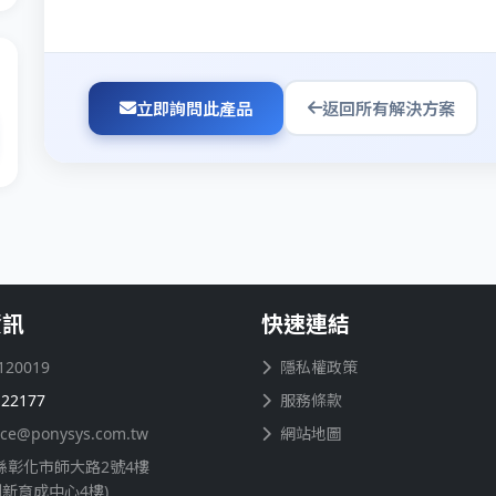
立即詢問此產品
返回所有解決方案
資訊
快速連結
120019
隱私權政策
122177
服務條款
ice@ponysys.com.tw
網站地圖
縣彰化市師大路2號4樓
創新育成中心4樓)