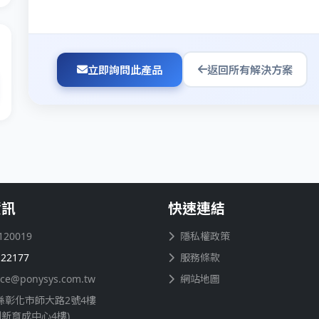
立即詢問此產品
返回所有解決方案
資訊
快速連結
120019
隱私權政策
122177
服務條款
ice@ponysys.com.tw
網站地圖
縣彰化市師大路2號4樓
創新育成中心4樓)