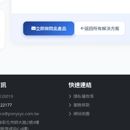
立即詢問此產品
返回所有解決方案
資訊
快速連結
120019
隱私權政策
122177
服務條款
ice@ponysys.com.tw
網站地圖
縣彰化市師大路2號4樓
創新育成中心4樓)