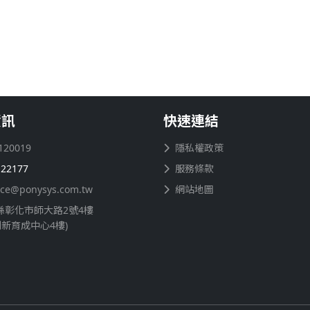
資訊
快速連結
120019
隱私權政策
122177
服務條款
ice@ponysys.com.tw
網站地圖
縣彰化市師大路2號4樓
創新育成中心4樓)