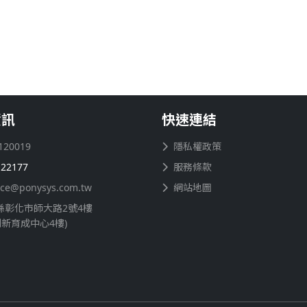
資訊
快速連結
120019
隱私權政策
122177
服務條款
ice@ponysys.com.tw
網站地圖
縣彰化市師大路2號4樓
創新育成中心4樓)