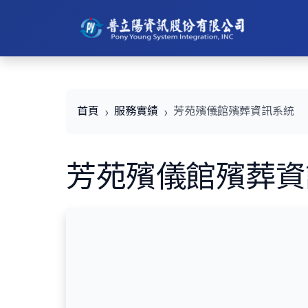
首頁
服務實績
芳苑殯儀館殯葬資訊系統
芳苑殯儀館殯葬資