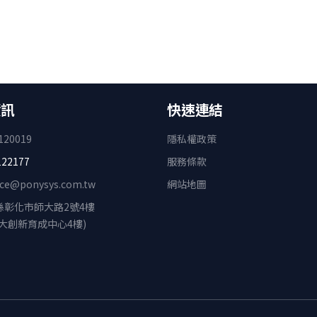
資訊
快速連結
120019
隱私權政策
122177
服務條款
ice@ponysys.com.tw
網站地圖
縣彰化市師大路2號4樓
師大創新育成中心4樓)