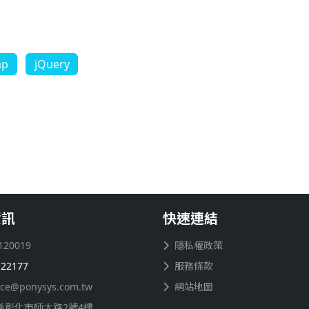
ap
jQuery
資訊
快速連結
120019
隱私權政策
122177
服務條款
ice@ponysys.com.tw
網站地圖
縣彰化市師大路2號4樓